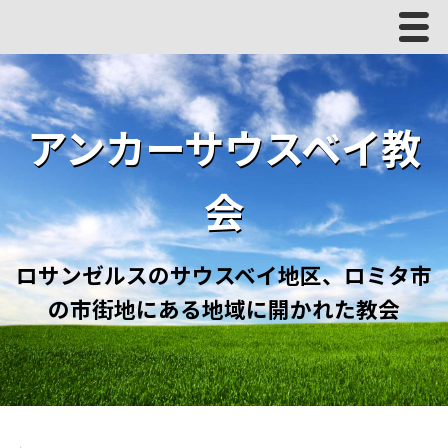
Men
ホーム
アンカーサウスベイ教
はじめての方へ
私たちの教会
会
お問い合わせ
ロサンゼルスのサウスベイ地区、ロミタ市
の市街地にある地域に開かれた教会